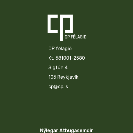
CP félagið
Kt. 581001-2580
Sigtún 4
105 Reykjavík
cp@cp.is
Nýlegar Athugasemdir