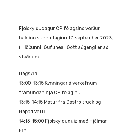
Fjölskyldudagur CP félagsins verður
haldinn sunnudaginn 17. september 2023,
í Hlöðunni, Gufunesi. Gott aðgengi er að
staðnum.
Dagskrá:
13:00-13:15 Kynningar á verkefnum
framundan hjá CP félaginu.
13:15-14:15 Matur frá Gastro truck og
Happdrætti
14:15-15:00 Fjölskylduquiz með Hjálmari
Erni