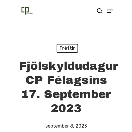
Skip
Menu
search
to
main
content
Fréttir
Fjölskyldudagur
CP Félagsins
17. September
2023
september 8, 2023