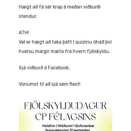
Hægt að fá sér krap á meðan viðburði
stendur.
ATH!
Vel er hægt að taka þátt í quizinu óháð því
hversu margir mæta frá hverri fjölskyldu.
Sjá
viðburð á Facebook
.
Vonumst til að sjá sem flest!