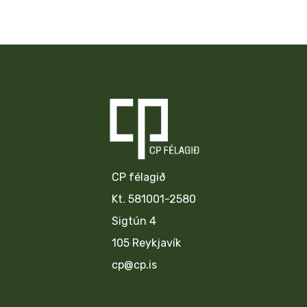
CP félagið
Kt. 581001-2580
Sigtún 4
105 Reykjavík
cp@cp.is