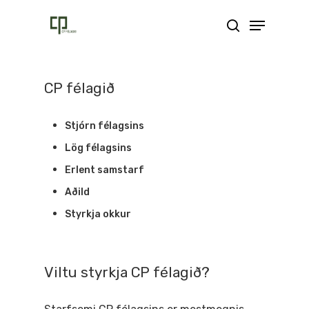
Skip
Menu
search
to
main
content
CP félagið
Stjórn félagsins
Lög félagsins
Erlent samstarf
Aðild
Styrkja okkur
Viltu styrkja CP félagið?