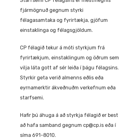
Starfsemi CP félagsins er mestmegnis
fjármögnuð gegnum styrki
félagasamtaka og fyrirtækja, gjöfum
einstaklinga og félagsgjöldum.
CP félagið tekur á móti styrkjum frá
fyrirtækjum, einstaklingum og öðrum sem
vilja láta gott af sér leiða í þágu félagsins.
Styrkir geta verið almenns eðlis eða
eyrnamerktir ákveðnuðm verkefnum eða
starfsemi.
Hafir þú áhuga á að styrkja félagið er best
að hafa samband gegnum cp@cp.is eða í
síma 691-8010.