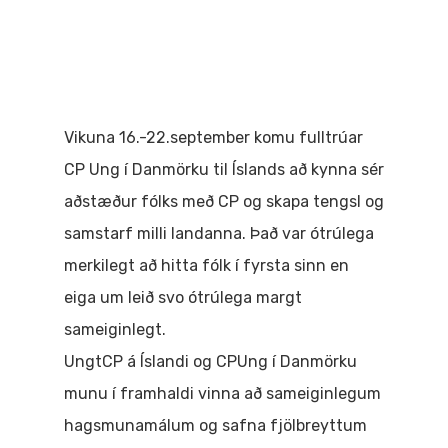
Vikuna 16.-22.september komu fulltrúar
CP Ung í Danmörku til Íslands að kynna sér
aðstæður fólks með CP og skapa tengsl og
samstarf milli landanna. Það var ótrúlega
merkilegt að hitta fólk í fyrsta sinn en
eiga um leið svo ótrúlega margt
sameiginlegt.
UngtCP á Íslandi og CPUng í Danmörku
munu í framhaldi vinna að sameiginlegum
hagsmunamálum og safna fjölbreyttum