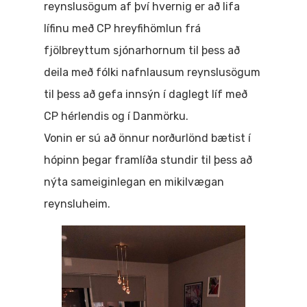
reynslusögum af því hvernig er að lifa
lífinu með CP hreyfihömlun frá
fjölbreyttum sjónarhornum til þess að
deila með fólki nafnlausum reynslusögum
til þess að gefa innsýn í daglegt líf með
CP hérlendis og í Danmörku.
Vonin er sú að önnur norðurlönd bætist í
hópinn þegar framlíða stundir til þess að
nýta sameiginlegan en mikilvægan
reynsluheim.