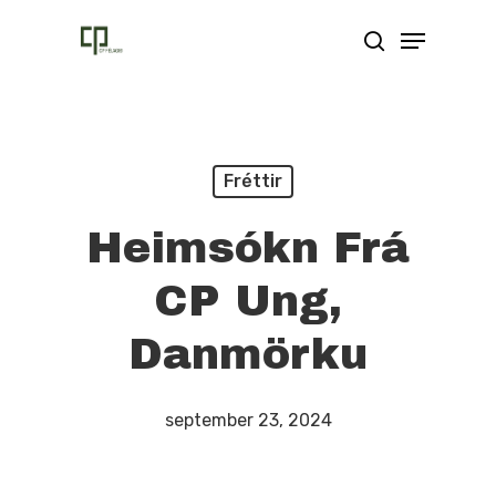
Skip
Menu
search
to
main
content
Fréttir
Heimsókn Frá
CP Ung,
Danmörku
september 23, 2024