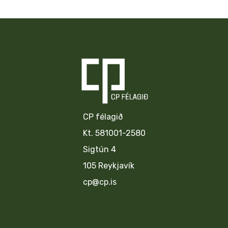
CP félagið
Kt. 581001-2580
Sigtún 4
105 Reykjavík
cp@cp.is